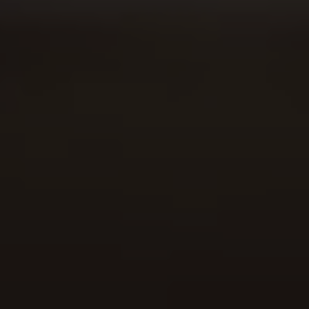
Vallentino &
Mayanti Debora
“Hendaklah kamu sehati sepikir, dalam satu kasih, satu jiwa,
satu tujuan.”
(Filipi 2 : 2b)
00
00
00
00
DAYS
HOURS
MINUTES
SECONDS