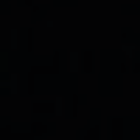
TRICIA & GODEI
Sabtu, 20 April 2024
Dan di atas semuanya itu: kenakanlah kasih, sebagai pengikat yang
mempersatukan dan menyempurnakan.
-Kolose 3:14