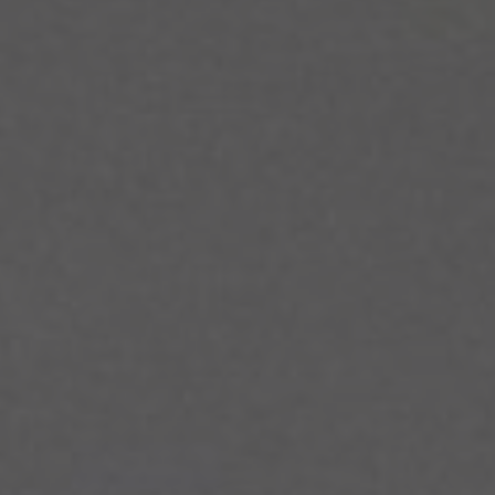
SARAH & RUDY
Minggu, 14 januari 2024
"Dan segala sesuatu Kami ciptakan berpasang-pasangan supaya kamu