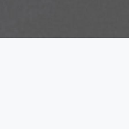
mengingat kebesaran Allah."
— Qs. Az-Zariyat : 49