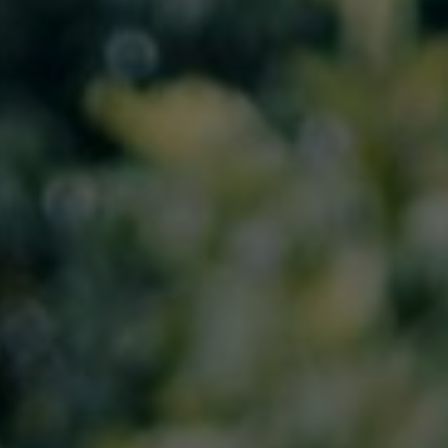
Join on our big day
BEST JOURNEY