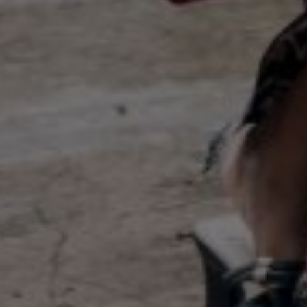
COUPLE
"Dan segala sesuatu Kami ciptakan berpasang-pasangan supaya
kamu mengingat kebesaran Allah."
— Qs. Az-Zariyat : 49